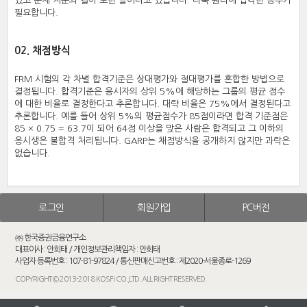
있고 문제 지문의 길이 또한 늘어나고 있습니다. 더욱 원리에 입각한 공부가
필요합니다.
02. 채점방식
FRM 시험의 각 차별 합격기준은 상대평가와 절대평가를 혼합한 방법으로
결정됩니다. 합격기준은 응시자의 상위 5%에 해당하는 그룹의 평균 점수
에 대한 비율로 결정한다고 추론합니다. 대략 비율은 75%에서 결정된다고
추론합니다. 예를 들어 상위 5%의 평균점수가 85점이라면 합격 기준점은
85 × 0.75 = 63.7이 되어 64점 이상을 맞은 사람은 합격되고 그 이하의
응시생은 불합격 처리됩니다. GARP는 채점방식을 공개하지 않지만 과락은
없습니다.
로그인
회원가입
PC버전
㈜ 한국증권금융연구소
대표이사 : 안희태 / 개인정보관리책임자 : 안희태
사업자 등록번호 : 107-81-97824 / 통신판매신고번호 : 제2020-서울종로-1269
COPYRIGHT © 2013-2018 KOSFI CO.,LTD. ALL RIGHT RESERVED.