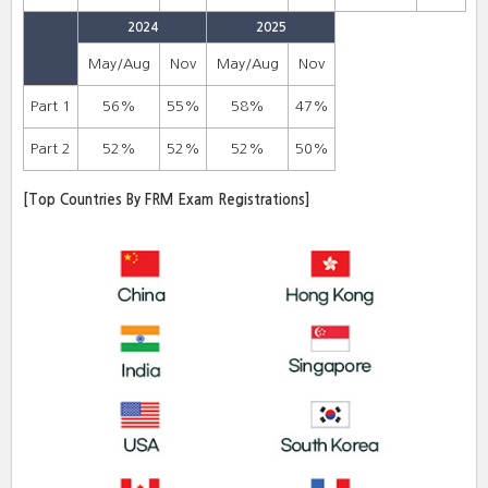
2024
2025
May/Aug
Nov
May/Aug
Nov
Part 1
56%
55%
58%
47%
Part 2
52%
52%
52%
50%
[Top Countries By FRM Exam Registrations]