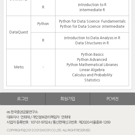
Introduction to R
R
Intermediate R
Python for Data Science: Fundamentals
Python
Python for Data Science: Intermediate
DataQuest
Introduction to Data Analysis in R
R
Data Structures in R
Python Basics
Python Advanced
Python Mathematical Libraries
Metis
-
Linear Algebra
Calculus and Probability
Statistics
로그인
회원가입
PC버전
㈜ 한국증권금융연구소
대표이사 : 안희태 / 개인정보관리책임자 : 안희태
사업자 등록번호 : 107-81-97824 / 통신판매신고번호 : 제2020-서울종로-1269
COPYRIGHT © 2013-2018 KOSFI CO.,LTD. ALL RIGHT RESERVED.