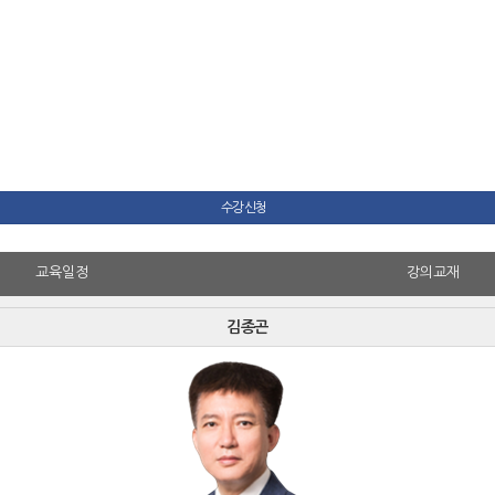
수강신청
교육일정
강의교재
김종곤